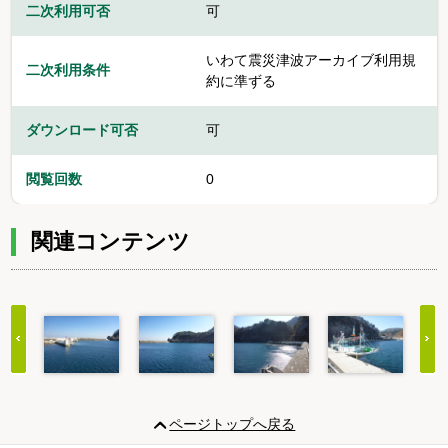
二次利用可否
可
いわて震災津波アーカイブ利用規
二次利用条件
約に準ずる
ダウンロード可否
可
閲覧回数
0
関連コンテンツ
Item
1
ページトップへ戻る
of
20