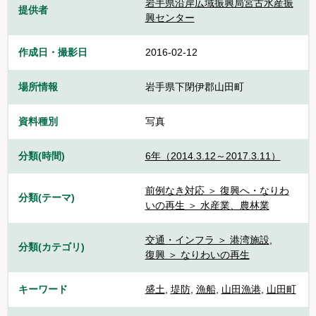
岩手県沿岸広域振興局宮古水産振
提供者
興センター
作成日・撮影日
2016-02-12
場所情報
岩手県下閉伊郡山田町
資料種別
写真
分類(時間)
6年（2014.3.12～2017.3.11）
前例なき対応 ＞ 復興へ・なりわ
分類(テーマ)
いの再生 ＞ 水産業、農林業
交通・インフラ ＞ 港湾施設
,
分類(カテゴリ)
復興 ＞ なりわいの再生
キーワード
盛土
,
堤防
,
漁船
,
山田漁港
,
山田町