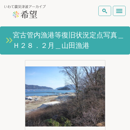
いわて震災津波アーカイブとは
宮古管内漁港等復旧状況定点写真＿
検索
Ｈ２８．２月＿山田漁港
岩手県の被害状況
テーマから探す
地図から探す
詳細検索
復興の軌跡
ピックアップコンテンツ
Foreign Laguage