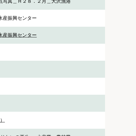
点写真＿Ｈ２８．２月＿大沢漁港
水産振興センター
水産振興センター
1）