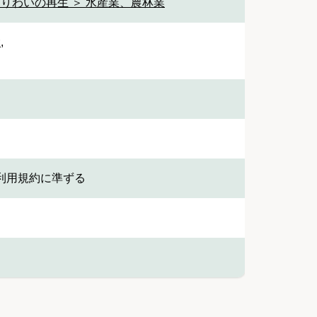
なりわいの再生 ＞ 水産業、農林業
設
,
利用規約に準ずる