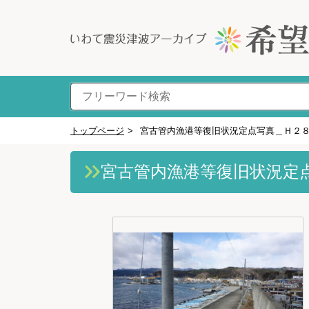
トップページ
>
宮古管内漁港等復旧状況定点写真＿Ｈ２
宮古管内漁港等復旧状況定