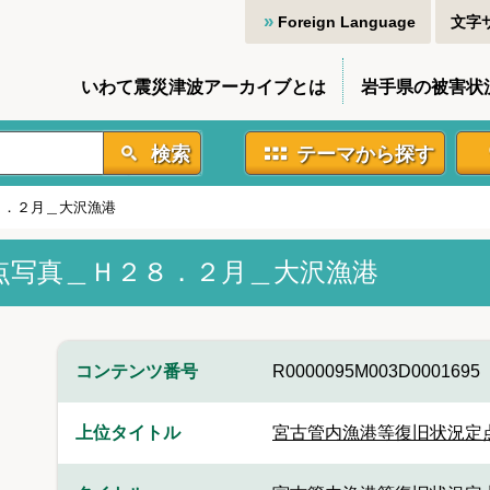
Foreign Language
文字
いわて震災津波アーカイブとは
岩手県の被害状
検索
テーマから探す
８．２月＿大沢漁港
点写真＿Ｈ２８．２月＿大沢漁港
コンテンツ番号
R0000095M003D0001695
上位タイトル
宮古管内漁港等復旧状況定