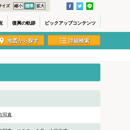
サイズ
縮小
標準
拡大
況
復興の軌跡
ピックアップコンテンツ
地図から探す
詳細検索
点写真