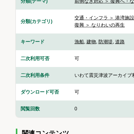
分類(テーマ)
前例なき対応 ＞ 復興へ・
交通・インフラ ＞ 港湾施
分類(カテゴリ)
復興 ＞ なりわいの再生
キーワード
漁船
,
建物
,
防潮堤
,
道路
二次利用可否
可
二次利用条件
いわて震災津波アーカイブ
ダウンロード可否
可
閲覧回数
0
関連コンテンツ