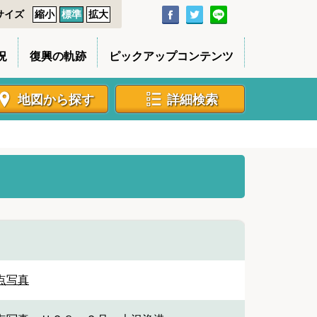
サイズ
縮小
標準
拡大
況
復興の軌跡
ピックアップコンテンツ
地図から探す
詳細検索
点写真