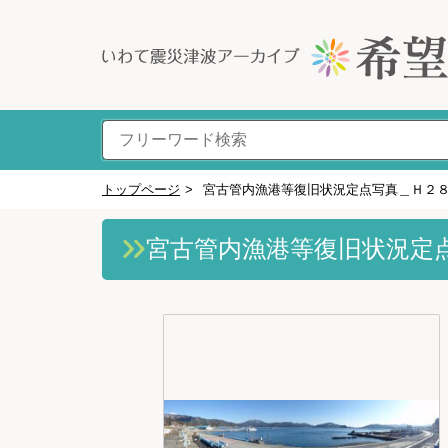
トップページ
>
宮古管内漁港等復旧状況定点写真＿Ｈ２
宮古管内漁港等復旧状況定