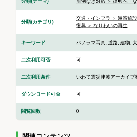
分類(テーマ)
前例なき対応 ＞ 復興へ・
交通・インフラ ＞ 港湾施
分類(カテゴリ)
復興 ＞ なりわいの再生
キーワード
パノラマ写真
,
道路
,
建物
,
二次利用可否
可
二次利用条件
いわて震災津波アーカイブ
ダウンロード可否
可
閲覧回数
0
関連コンテンツ