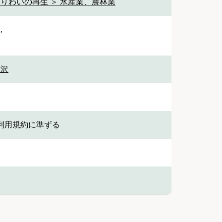
なりわいの再生 ＞ 水産業、農林業
設
,
大沢
利用規約に準ずる