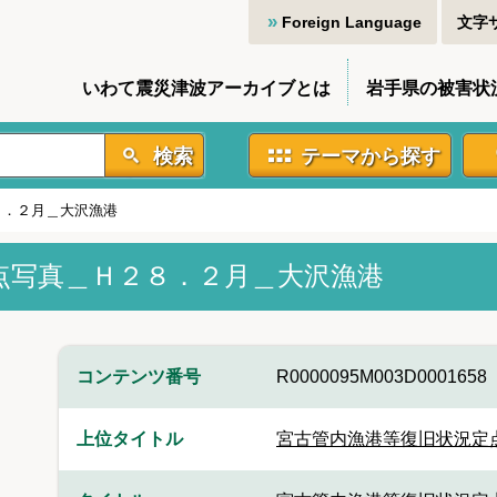
Foreign Language
文字
いわて震災津波アーカイブとは
岩手県の被害状
検索
テーマから探す
８．２月＿大沢漁港
点写真＿Ｈ２８．２月＿大沢漁港
コンテンツ番号
R0000095M003D0001658
上位タイトル
宮古管内漁港等復旧状況定