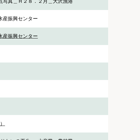
点写真＿Ｈ２８．２月＿大沢漁港
水産振興センター
水産振興センター
1）