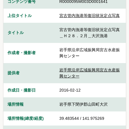
コンテンツ番号
R0000095M003D0001641
上位タイトル
宮古管内漁港等復旧状況定点写真
宮古管内漁港等復旧状況定点写真
タイトル
＿Ｈ２８．２月＿大沢漁港
岩手県沿岸広域振興局宮古水産振
作成者・撮影者
興センター
岩手県沿岸広域振興局宮古水産振
提供者
興センター
作成日・撮影日
2016-02-12
場所情報
岩手県下閉伊郡山田町大沢
場所情報(緯度/経度)
39.483544 / 141.975269