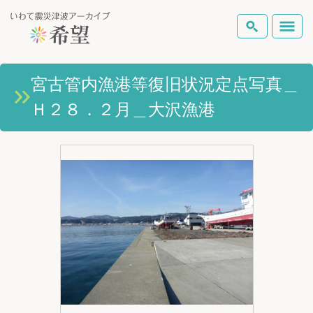
いわて震災津波アーカイブとは
宮古管内漁港等復旧状況定点写真＿
検索
Ｈ２８．２月＿大沢漁港
岩手県の被害状況
テーマから探す
地図から探す
詳細検索
復興の軌跡
ピックアップコンテンツ
Foreign Laguage