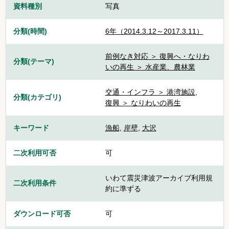
資料種別
写真
分類(時間)
6年（2014.3.12～2017.3.11）
前例なき対応 ＞ 復興へ・なりわ
分類(テーマ)
いの再生 ＞ 水産業、農林業
交通・インフラ ＞ 港湾施設
,
分類(カテゴリ)
復興 ＞ なりわいの再生
キーワード
漁船
,
岸壁
,
大沢
二次利用可否
可
いわて震災津波アーカイブ利用規
二次利用条件
約に準ずる
ダウンロード可否
可