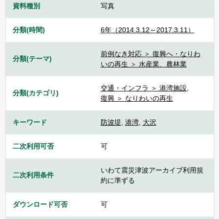
資料種別
写真
分類(時間)
6年（2014.3.12～2017.3.11）
前例なき対応 ＞ 復興へ・なりわ
分類(テーマ)
いの再生 ＞ 水産業、農林業
交通・インフラ ＞ 港湾施設
,
分類(カテゴリ)
復興 ＞ なりわいの再生
キーワード
防波堤
,
港湾
,
大沢
二次利用可否
可
いわて震災津波アーカイブ利用規
二次利用条件
約に準ずる
ダウンロード可否
可