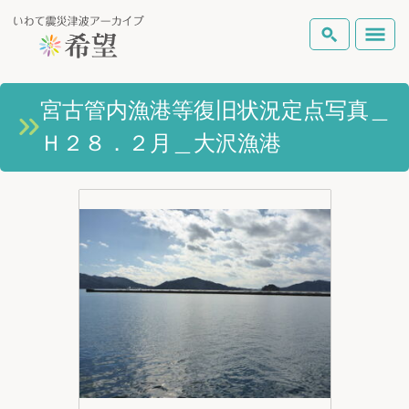
いわて震災津波アーカイブとは
宮古管内漁港等復旧状況定点写真＿
検索
Ｈ２８．２月＿大沢漁港
岩手県の被害状況
テーマから探す
地図から探す
詳細検索
復興の軌跡
ピックアップコンテンツ
Foreign Laguage