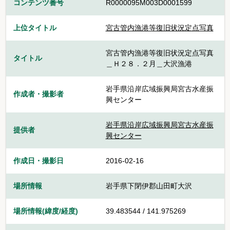
コンテンツ番号
R0000095M003D0001599
上位タイトル
宮古管内漁港等復旧状況定点写真
宮古管内漁港等復旧状況定点写真
タイトル
＿Ｈ２８．２月＿大沢漁港
岩手県沿岸広域振興局宮古水産振
作成者・撮影者
興センター
岩手県沿岸広域振興局宮古水産振
提供者
興センター
作成日・撮影日
2016-02-16
場所情報
岩手県下閉伊郡山田町大沢
場所情報(緯度/経度)
39.483544 / 141.975269