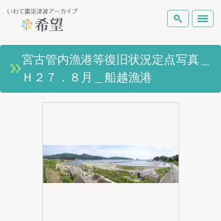
いわて震災津波アーカイブとは
宮古管内漁港等復旧状況定点写真＿
検索
Ｈ２７．８月＿船越漁港
岩手県の被害状況
テーマから探す
地図から探す
詳細検索
復興の軌跡
ピックアップコンテンツ
Foreign Laguage