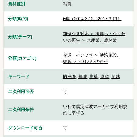
資料種別
写真
分類(時間)
6年（2014.3.12～2017.3.11）
前例なき対応 ＞ 復興へ・なりわ
分類(テーマ)
いの再生 ＞ 水産業、農林業
交通・インフラ ＞ 港湾施設
,
分類(カテゴリ)
復興 ＞ なりわいの再生
キーワード
防潮堤
,
損壊
,
岸壁
,
港湾
,
船越
二次利用可否
可
いわて震災津波アーカイブ利用規
二次利用条件
約に準ずる
ダウンロード可否
可