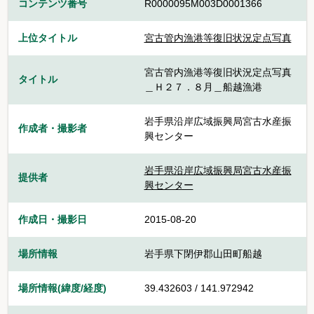
コンテンツ番号
R0000095M003D0001366
上位タイトル
宮古管内漁港等復旧状況定点写真
宮古管内漁港等復旧状況定点写真
タイトル
＿Ｈ２７．８月＿船越漁港
岩手県沿岸広域振興局宮古水産振
作成者・撮影者
興センター
岩手県沿岸広域振興局宮古水産振
提供者
興センター
作成日・撮影日
2015-08-20
場所情報
岩手県下閉伊郡山田町船越
場所情報(緯度/経度)
39.432603 / 141.972942