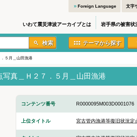
Foreign Language
文字
いわて震災津波アーカイブとは
岩手県の被害状
検索
テーマから探す
７．５月＿山田漁港
点写真＿Ｈ２７．５月＿山田漁港
コンテンツ番号
R0000095M003D0001076
上位タイトル
宮古管内漁港等復旧状況定