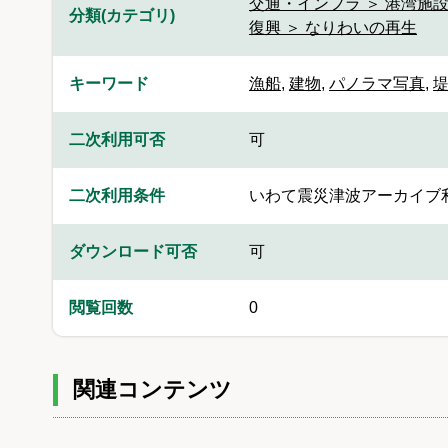
交通・インフラ ＞ 港湾施
分類(カテゴリ)
復興 ＞ なりわいの再生
キーワード
漁船
,
建物
,
パノラマ写真
,
二次利用可否
可
二次利用条件
いわて震災津波アーカイブ
ダウンロード可否
可
閲覧回数
0
関連コンテンツ