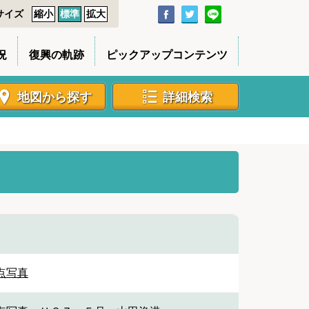
サイズ
縮小
標準
拡大
況
復興の軌跡
ピックアップコンテンツ
地図から探す
詳細検索
点写真