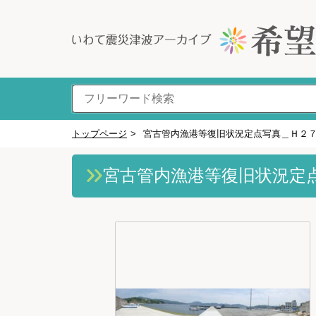
トップページ
>
宮古管内漁港等復旧状況定点写真＿Ｈ２
宮古管内漁港等復旧状況定