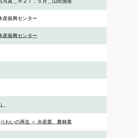
点写真＿Ｈ２７．５月＿山田漁港
水産振興センター
水産振興センター
1）
なりわいの再生 ＞ 水産業、農林業