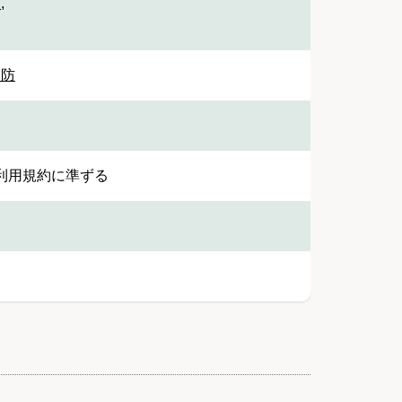
設
,
堤防
利用規約に準ずる