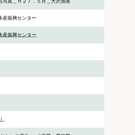
点写真＿Ｈ２７．５月＿大沢漁港
水産振興センター
水産振興センター
1）