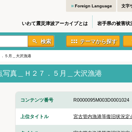
Foreign Language
文字
いわて震災津波アーカイブとは
岩手県の被害状
検索
テーマから探す
７．５月＿大沢漁港
点写真＿Ｈ２７．５月＿大沢漁港
コンテンツ番号
R0000095M003D0001024
上位タイトル
宮古管内漁港等復旧状況定