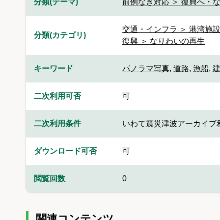
分類(テーマ)
前例なき対応 ＞ 復興へ・
交通・インフラ ＞ 港湾施
分類(カテゴリ)
復興 ＞ なりわいの再生
キーワード
パノラマ写真
,
道路
,
漁船
,
二次利用可否
可
二次利用条件
いわて震災津波アーカイブ
ダウンロード可否
可
閲覧回数
0
関連コンテンツ