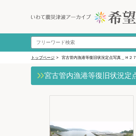
トップページ
>
宮古管内漁港等復旧状況定点写真＿Ｈ２
宮古管内漁港等復旧状況定