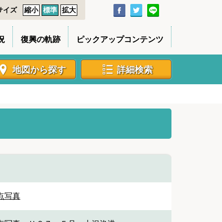
サイズ
縮小
標準
拡大
況
復興の軌跡
ピックアップコンテンツ
地図から探す
詳細検索
点写真