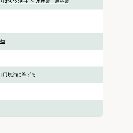
なりわいの再生 ＞ 水産業、農林業
設
,
建物
利用規約に準ずる