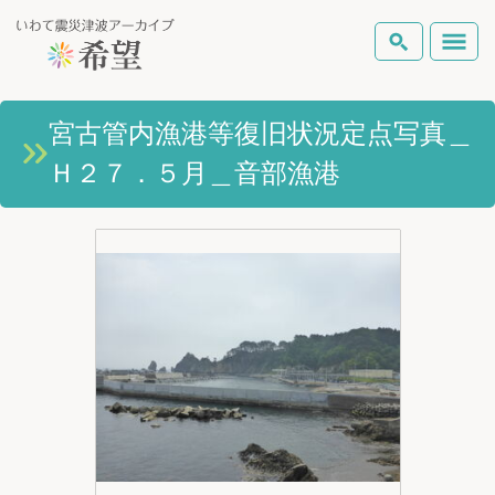
いわて震災津波アーカイブとは
宮古管内漁港等復旧状況定点写真＿
検索
Ｈ２７．５月＿音部漁港
岩手県の被害状況
テーマから探す
地図から探す
詳細検索
復興の軌跡
ピックアップコンテンツ
Foreign Laguage