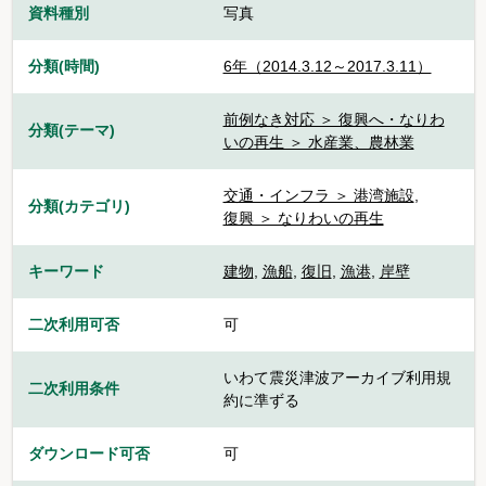
資料種別
写真
分類(時間)
6年（2014.3.12～2017.3.11）
前例なき対応 ＞ 復興へ・なりわ
分類(テーマ)
いの再生 ＞ 水産業、農林業
交通・インフラ ＞ 港湾施設
,
分類(カテゴリ)
復興 ＞ なりわいの再生
キーワード
建物
,
漁船
,
復旧
,
漁港
,
岸壁
二次利用可否
可
いわて震災津波アーカイブ利用規
二次利用条件
約に準ずる
ダウンロード可否
可