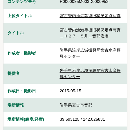
コンテンツ番号
R0000095M003D0000953
上位タイトル
宮古管内漁港等復旧状況定点写真
宮古管内漁港等復旧状況定点写真
タイトル
＿Ｈ２７．５月＿音部漁港
岩手県沿岸広域振興局宮古水産振
作成者・撮影者
興センター
岩手県沿岸広域振興局宮古水産振
提供者
興センター
作成日・撮影日
2015-05-15
場所情報
岩手県宮古市音部
場所情報(緯度/経度)
39.593125 / 142.025831