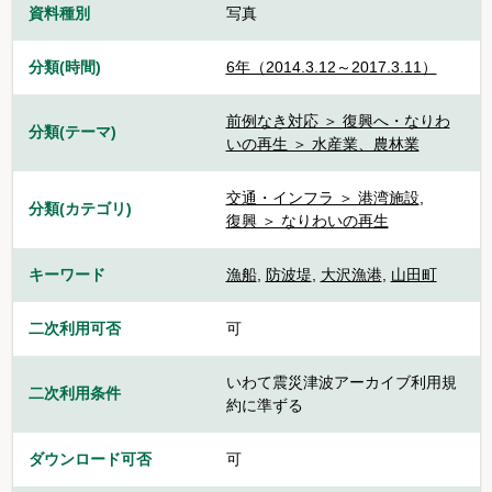
資料種別
写真
分類(時間)
6年（2014.3.12～2017.3.11）
前例なき対応 ＞ 復興へ・なりわ
分類(テーマ)
いの再生 ＞ 水産業、農林業
交通・インフラ ＞ 港湾施設
,
分類(カテゴリ)
復興 ＞ なりわいの再生
キーワード
漁船
,
防波堤
,
大沢漁港
,
山田町
二次利用可否
可
いわて震災津波アーカイブ利用規
二次利用条件
約に準ずる
ダウンロード可否
可