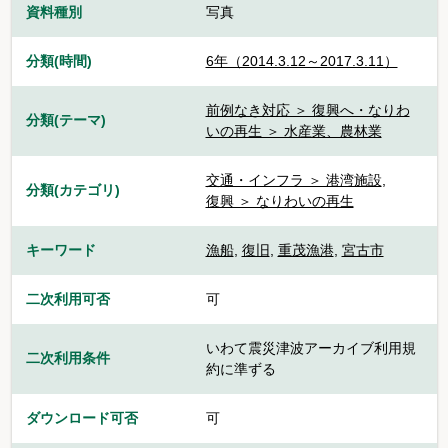
資料種別
写真
分類(時間)
6年（2014.3.12～2017.3.11）
前例なき対応 ＞ 復興へ・なりわ
分類(テーマ)
いの再生 ＞ 水産業、農林業
交通・インフラ ＞ 港湾施設
,
分類(カテゴリ)
復興 ＞ なりわいの再生
キーワード
漁船
,
復旧
,
重茂漁港
,
宮古市
二次利用可否
可
いわて震災津波アーカイブ利用規
二次利用条件
約に準ずる
ダウンロード可否
可