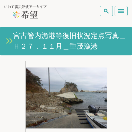
いわて震災津波アーカイブとは
宮古管内漁港等復旧状況定点写真＿
検索
Ｈ２７．１１月＿重茂漁港
岩手県の被害状況
テーマから探す
地図から探す
詳細検索
復興の軌跡
ピックアップコンテンツ
Foreign Laguage