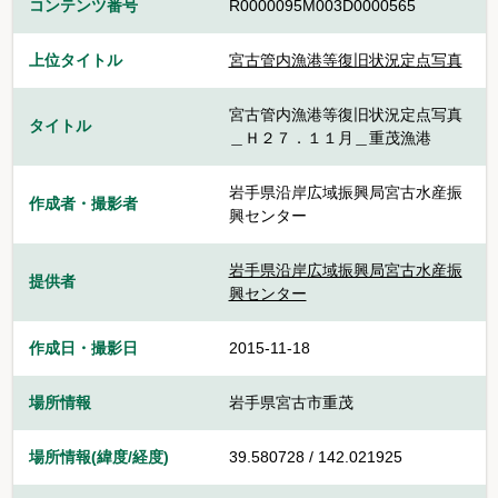
コンテンツ番号
R0000095M003D0000565
上位タイトル
宮古管内漁港等復旧状況定点写真
宮古管内漁港等復旧状況定点写真
タイトル
＿Ｈ２７．１１月＿重茂漁港
岩手県沿岸広域振興局宮古水産振
作成者・撮影者
興センター
岩手県沿岸広域振興局宮古水産振
提供者
興センター
作成日・撮影日
2015-11-18
場所情報
岩手県宮古市重茂
場所情報(緯度/経度)
39.580728 / 142.021925