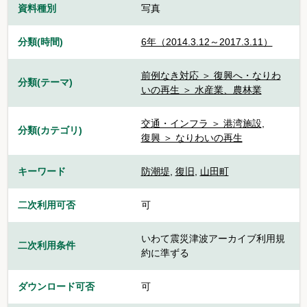
資料種別
写真
分類(時間)
6年（2014.3.12～2017.3.11）
前例なき対応 ＞ 復興へ・なりわ
分類(テーマ)
いの再生 ＞ 水産業、農林業
交通・インフラ ＞ 港湾施設
,
分類(カテゴリ)
復興 ＞ なりわいの再生
キーワード
防潮堤
,
復旧
,
山田町
二次利用可否
可
いわて震災津波アーカイブ利用規
二次利用条件
約に準ずる
ダウンロード可否
可