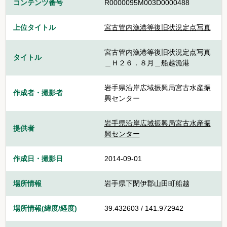
コンテンツ番号
R0000095M003D0000488
上位タイトル
宮古管内漁港等復旧状況定点写真
宮古管内漁港等復旧状況定点写真
タイトル
＿Ｈ２６．８月＿船越漁港
岩手県沿岸広域振興局宮古水産振
作成者・撮影者
興センター
岩手県沿岸広域振興局宮古水産振
提供者
興センター
作成日・撮影日
2014-09-01
場所情報
岩手県下閉伊郡山田町船越
場所情報(緯度/経度)
39.432603 / 141.972942