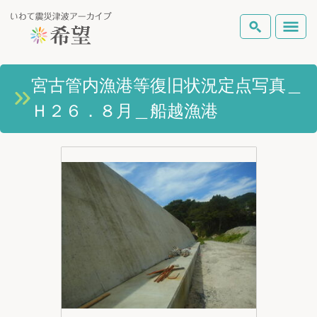
いわて震災津波アーカイブとは
宮古管内漁港等復旧状況定点写真＿
検索
Ｈ２６．８月＿船越漁港
岩手県の被害状況
テーマから探す
地図から探す
詳細検索
復興の軌跡
ピックアップコンテンツ
Foreign Laguage