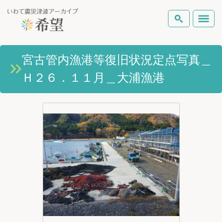
いわて震災津波アーカイブとは
宮古管内漁港等復旧状況定点写真＿
検索
Ｈ２６．１１月＿大浦漁港
岩手県の被害状況
テーマから探す
地図から探す
詳細検索
復興の軌跡
ピックアップコンテンツ
Foreign Laguage