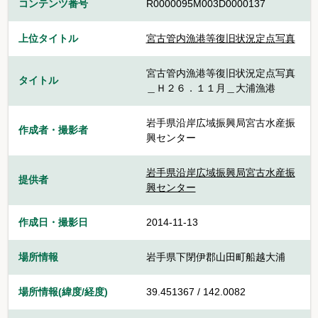
コンテンツ番号
R0000095M003D0000137
上位タイトル
宮古管内漁港等復旧状況定点写真
宮古管内漁港等復旧状況定点写真
タイトル
＿Ｈ２６．１１月＿大浦漁港
岩手県沿岸広域振興局宮古水産振
作成者・撮影者
興センター
岩手県沿岸広域振興局宮古水産振
提供者
興センター
作成日・撮影日
2014-11-13
場所情報
岩手県下閉伊郡山田町船越大浦
場所情報(緯度/経度)
39.451367 / 142.0082