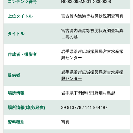
コンテンツ番号
R0000095M001D0000008
上位タイトル
宮古管内漁港等被災状況調査写真
宮古管内漁港等被災状況調査写真
タイトル
＿島の越
岩手県沿岸広域振興局宮古水産振
作成者・撮影者
興センター
岩手県沿岸広域振興局宮古水産振
提供者
興センター
場所情報
岩手県下閉伊郡田野畑村島越
場所情報(緯度/経度)
39.913778 / 141.944497
資料種別
写真