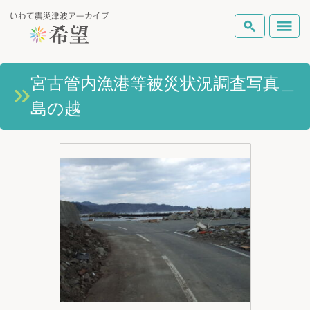
いわて震災津波アーカイブとは
宮古管内漁港等被災状況調査写真＿
検索
島の越
岩手県の被害状況
テーマから探す
地図から探す
詳細検索
復興の軌跡
ピックアップコンテンツ
Foreign Laguage