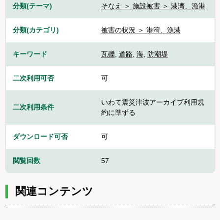
分類(テーマ)
そなえ ＞ 施設被害 ＞ 港湾、漁港
分類(カテゴリ)
被害の状況 ＞ 港湾、漁港
キーワード
瓦礫
,
道路
,
海
,
防潮堤
二次利用可否
可
いわて震災津波アーカイブ利用規
二次利用条件
約に準ずる
ダウンロード可否
可
閲覧回数
57
関連コンテンツ