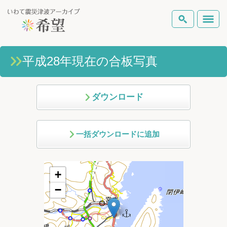
いわて震災津波アーカイブとは
平成28年現在の合板写真
検索
岩手県の被害状況
テーマから探す
地図から探す
詳細検索
ダウンロード
復興の軌跡
一括ダウンロードに追加
ピックアップコンテンツ
Foreign Laguage
+
−