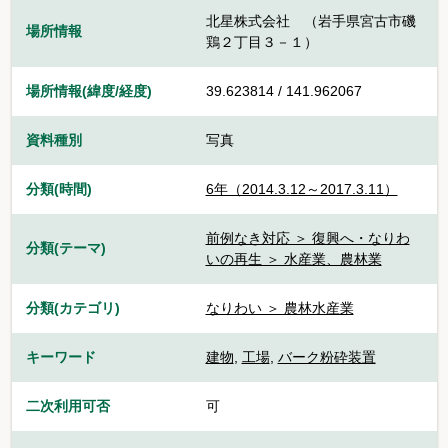
北星株式会社 （岩手県宮古市磯
場所情報
鶏２丁目３－１）
場所情報(緯度/経度)
39.623814 / 141.962067
資料種別
写真
分類(時間)
6年（2014.3.12～2017.3.11）
前例なき対応 ＞ 復興へ・なりわ
分類(テーマ)
いの再生 ＞ 水産業、農林業
分類(カテゴリ)
なりわい ＞ 農林水産業
キーワード
建物
,
工場
,
バーク粉砕装置
二次利用可否
可