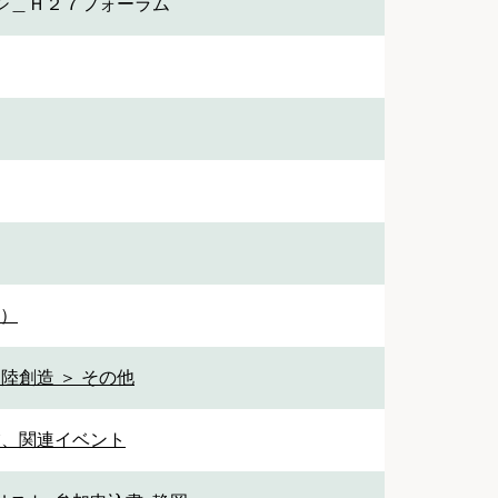
シ＿Ｈ２７フォーラム
1）
陸創造 ＞ その他
業、関連イベント