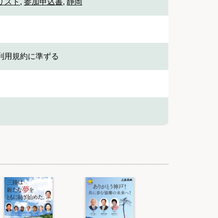
リスト
,
参加申込書
,
静岡
利用規約に準ずる