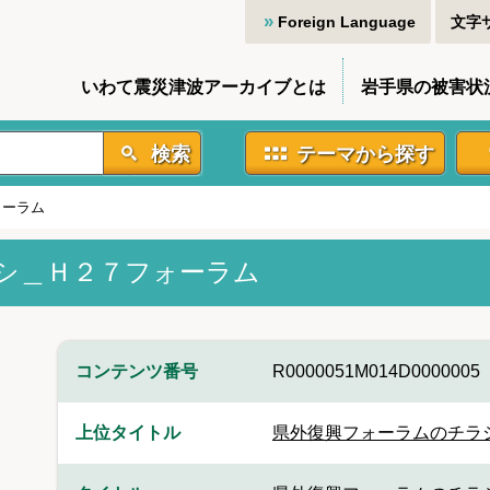
Foreign Language
文字
いわて震災津波アーカイブとは
岩手県の被害状
検索
テーマから探す
ォーラム
シ＿Ｈ２７フォーラム
コンテンツ番号
R0000051M014D0000005
上位タイトル
県外復興フォーラムのチラ