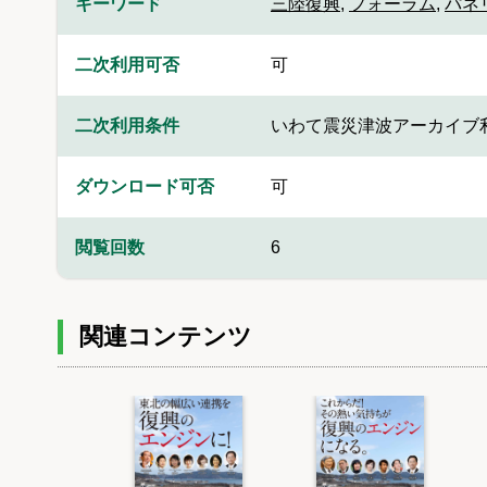
キーワード
三陸復興
,
フォーラム
,
パネ
二次利用可否
可
二次利用条件
いわて震災津波アーカイブ
ダウンロード可否
可
閲覧回数
6
関連コンテンツ