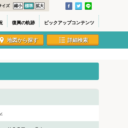
サイズ
縮小
標準
拡大
況
復興の軌跡
ピックアップコンテンツ
地図から探す
詳細検索
シ