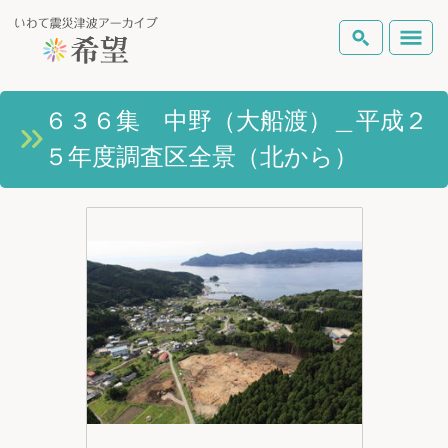
いわて震災津波アーカイブとは
６３６集 中野（大船渡）＿平成２
検索
５年度調査区全景（北から）
岩手県の被害状況
テーマから探す
地図から探す
詳細検索
復興の軌跡
ピックアップコンテンツ
Foreign Laguage