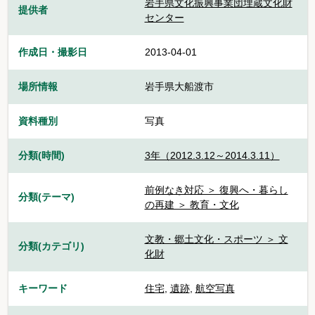
岩手県文化振興事業団埋蔵文化財
提供者
センター
作成日・撮影日
2013-04-01
場所情報
岩手県大船渡市
資料種別
写真
分類(時間)
3年（2012.3.12～2014.3.11）
前例なき対応 ＞ 復興へ・暮らし
分類(テーマ)
の再建 ＞ 教育・文化
文教・郷土文化・スポーツ ＞ 文
分類(カテゴリ)
化財
キーワード
住宅
,
遺跡
,
航空写真