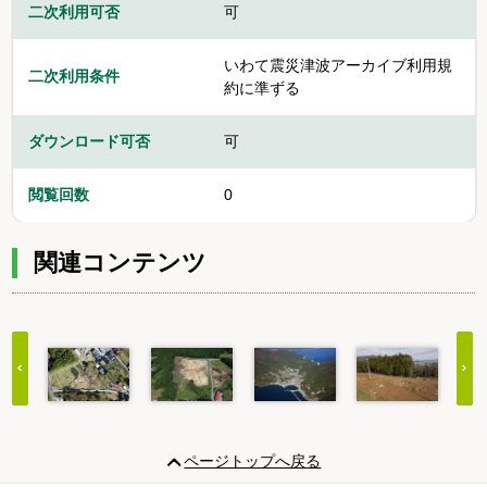
二次利用可否
可
いわて震災津波アーカイブ利用規
二次利用条件
約に準ずる
ダウンロード可否
可
閲覧回数
0
関連コンテンツ
Item
1
ページトップへ戻る
of
9