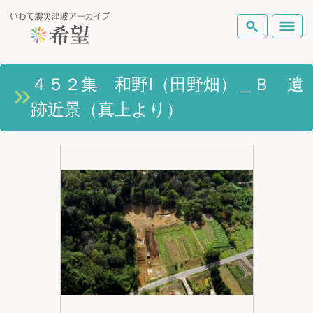
いわて震災津波アーカイブとは
４５２集 和野Ⅰ（田野畑）＿Ｂ 遺
検索
跡近景（真上より）
岩手県の被害状況
テーマから探す
地図から探す
詳細検索
復興の軌跡
ピックアップコンテンツ
Foreign Laguage