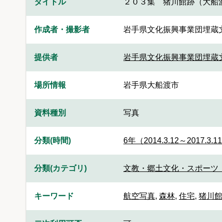
タイトル
２０３集 猪川館跡（大船
作成者・撮影者
岩手県文化振興事業団埋蔵
提供者
岩手県文化振興事業団埋蔵
場所情報
岩手県大船渡市
資料種別
写真
分類(時間)
6年（2014.3.12～2017.3.1
分類(カテゴリ)
文教・郷土文化・スポーツ 
キーワード
航空写真
,
森林
,
住宅
,
猪川