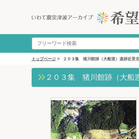
トップページ
>
２０３集 猪川館跡（大船渡）遺跡近景
２０３集 猪川館跡（大船