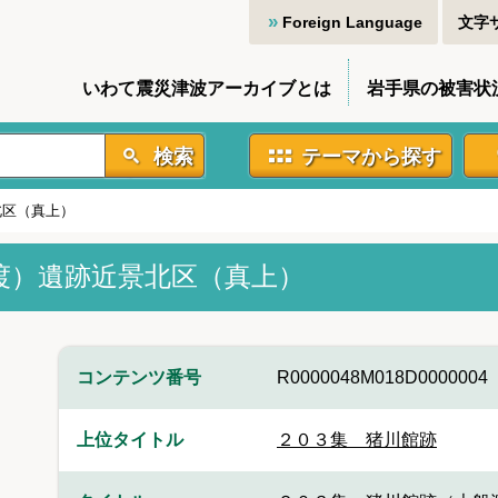
Foreign Language
文字
いわて震災津波アーカイブとは
岩手県の被害状
検索
テーマから探す
北区（真上）
渡）遺跡近景北区（真上）
コンテンツ番号
R0000048M018D0000004
上位タイトル
２０３集 猪川館跡