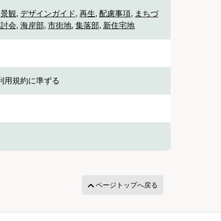
,
景観
,
デザインガイド
,
再生
,
配慮事項
,
まちづ
検討会
,
海岸部
,
市街地
,
集落部
,
新住宅地
利用規約に準ずる
ページトップへ戻る