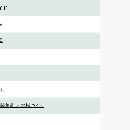
イド
課
課
1）
陸創造 ＞ 地域づくり