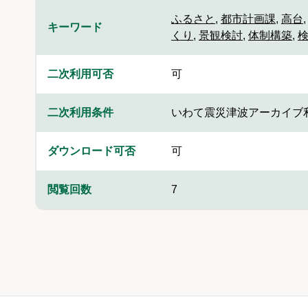
ふるさと
,
都市計画課
,
高台
キーワード
くり
,
景観検討
,
体制構築
,
二次利用可否
可
二次利用条件
いわて震災津波アーカイブ
ダウンロード可否
可
閲覧回数
7