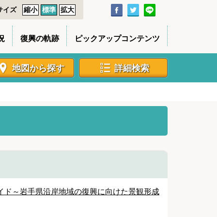
サイズ
縮小
標準
拡大
況
復興の軌跡
ピックアップコンテンツ
地図から探す
詳細検索
イド～岩手県沿岸地域の復興に向けた景観形成