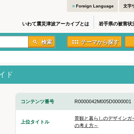
Foreign Language
文字
いわて震災津波アーカイブとは
岩手県の被害状
検索
テーマから探す
イド
コンテンツ番号
R0000042M005D0000001
景観と暮らしのデザインガ
上位タイトル
の考え方～