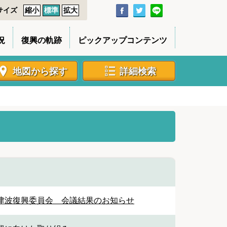
サイズ
縮小
標準
拡大
況
復興の軌跡
ピックアップコンテンツ
地図から探す
詳細検索
津波復興委員会 会議結果のお知らせ