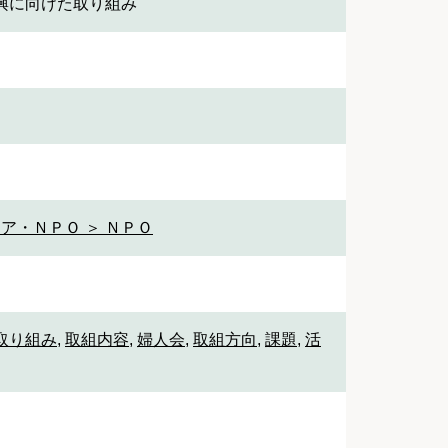
興に向けた取り組み
ア・ＮＰＯ ＞ ＮＰＯ
取り組み
,
取組内容
,
婦人会
,
取組方向
,
課題
,
活