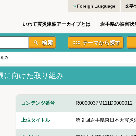
Foreign Language
文字
いわて震災津波アーカイブとは
岩手県の被害状
検索
テーマから探す
り組み
興に向けた取り組み
コンテンツ番号
R0000037M111D0000012
上位タイトル
第９回岩手県東日本大震災