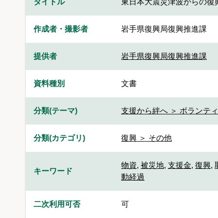
タイトル
東日本大震災津波からの復
作成者・撮影者
岩手県復興局復興推進課
提供者
岩手県復興局復興推進課
資料種別
文書
分類(テーマ)
支援から絆へ ＞ ボランティ
分類(カテゴリ)
復興 ＞ その他
物資
,
被災地
,
支援金
,
復興
,
キーワード
動経過
二次利用可否
可