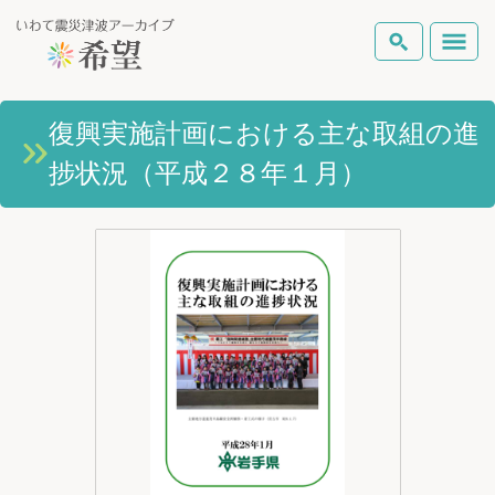
いわて震災津波アーカイブとは
復興実施計画における主な取組の進
検索
捗状況（平成２８年１月）
岩手県の被害状況
テーマから探す
地図から探す
詳細検索
復興の軌跡
ピックアップコンテンツ
Foreign Laguage