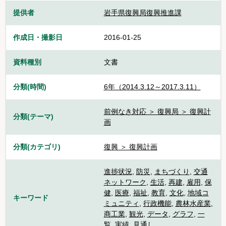
提供者
岩手県復興局復興推進課
作成日・撮影日
2016-01-25
資料種別
文書
分類(時間)
6年（2014.3.12～2017.3.11）
前例なき対応 ＞ 復興局 ＞ 復興計
分類(テーマ)
画
分類(カテゴリ)
復興 ＞ 復興計画
進捗状況
,
防災
,
まちづくり
,
交通
ネットワーク
,
生活
,
再建
,
雇用
,
保
健
,
医療
,
福祉
,
教育
,
文化
,
地域コ
キーワード
ミュニティ
,
行政機能
,
農林水産業
,
商工業
,
観光
,
データ
,
グラフ
,
一
覧
,
実績
,
見通し