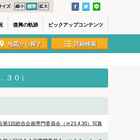
サイズ
縮小
標準
拡大
況
復興の軌跡
ピックアップコンテンツ
地図から探す
詳細検索
．３０）
第1回総合企画専門委員会（Ｈ23.4.30）写真