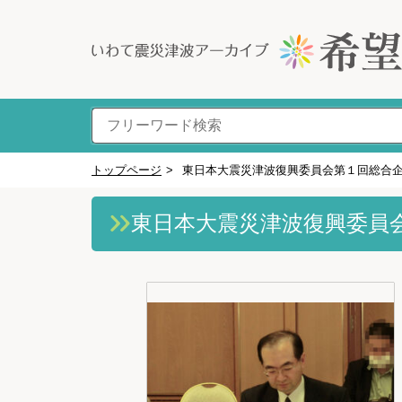
トップページ
>
東日本大震災津波復興委員会第１回総合
東日本大震災津波復興委員