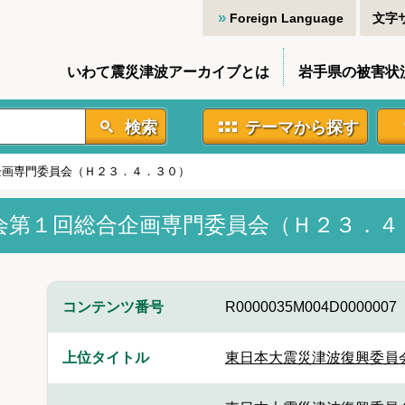
Foreign Language
文字
いわて震災津波アーカイブとは
岩手県の被害状
検索
テーマから探す
企画専門委員会（Ｈ２３．４．３０）
会第１回総合企画専門委員会（Ｈ２３．４
コンテンツ番号
R0000035M004D0000007
上位タイトル
東日本大震災津波復興委員会