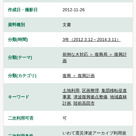
作成日・撮影日
2012-11-26
資料種別
文書
分類(時間)
3年（2012.3.12～2014.3.11）
前例なき対応 ＞ 復興局 ＞ 復興計
分類(テーマ)
画
分類(カテゴリ)
復興 ＞ 復興計画
土地利用
,
区画整理
,
集団移転促進
キーワード
事業
,
津波復興拠点整備
,
地域森林
計画
,
陸前高田市
二次利用可否
可
いわて震災津波アーカイブ利用規