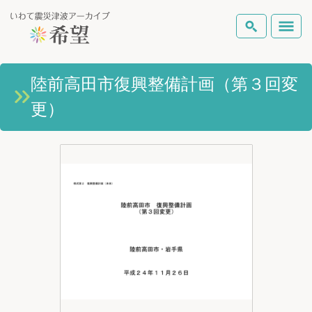
いわて震災津波アーカイブとは
陸前高田市復興整備計画（第３回変
検索
更）
岩手県の被害状況
テーマから探す
地図から探す
詳細検索
復興の軌跡
ピックアップコンテンツ
Foreign Laguage