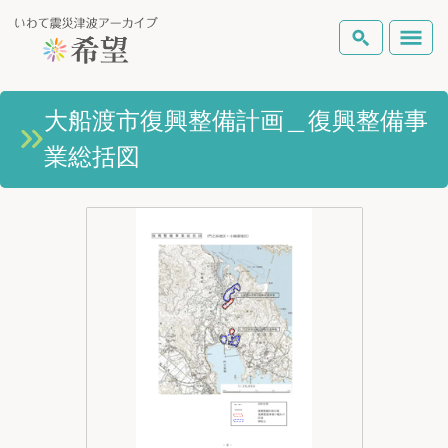
いわて震災津波アーカイブとは
大船渡市復興整備計画＿復興整備事
検索
業総括図
岩手県の被害状況
テーマから探す
地図から探す
詳細検索
復興の軌跡
ピックアップコンテンツ
Foreign Laguage