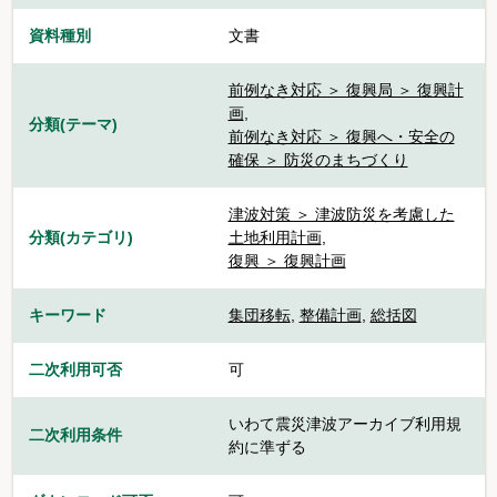
資料種別
文書
前例なき対応 ＞ 復興局 ＞ 復興計
画
,
分類(テーマ)
前例なき対応 ＞ 復興へ・安全の
確保 ＞ 防災のまちづくり
津波対策 ＞ 津波防災を考慮した
分類(カテゴリ)
土地利用計画
,
復興 ＞ 復興計画
キーワード
集団移転
,
整備計画
,
総括図
二次利用可否
可
いわて震災津波アーカイブ利用規
二次利用条件
約に準ずる