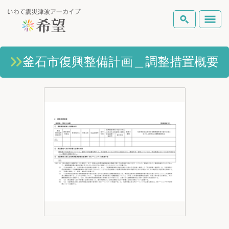
いわて震災津波アーカイブとは
釜石市復興整備計画＿調整措置概要
検索
岩手県の被害状況
テーマから探す
地図から探す
詳細検索
復興の軌跡
ピックアップコンテンツ
Foreign Laguage