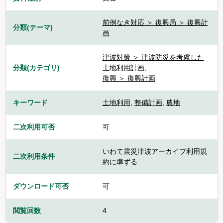
前例なき対応 ＞ 復興局 ＞ 復興計
分類(テーマ)
画
津波対策 ＞ 津波防災を考慮した
分類(カテゴリ)
土地利用計画
,
復興 ＞ 復興計画
キーワード
土地利用
,
整備計画
,
農地
二次利用可否
可
いわて震災津波アーカイブ利用規
二次利用条件
約に準ずる
ダウンロード可否
可
閲覧回数
4