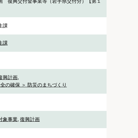
画 復興交付金事業等（岩手県交付分）【第１
生課
生課
 復興計画
,
安全の確保 ＞ 防災のまちづくり
対象事業
,
復興計画