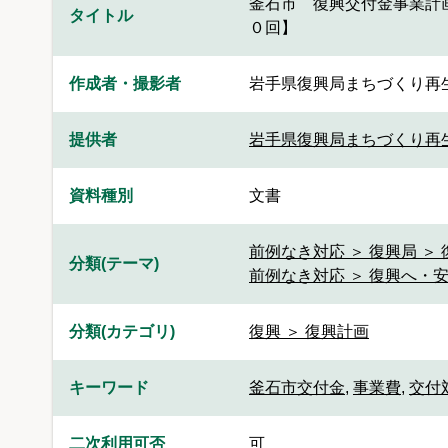
釜石市 復興交付金事業計
タイトル
０回】
作成者・撮影者
岩手県復興局まちづくり再
提供者
岩手県復興局まちづくり再
資料種別
文書
前例なき対応 ＞ 復興局 ＞
分類(テーマ)
前例なき対応 ＞ 復興へ・
分類(カテゴリ)
復興 ＞ 復興計画
キーワード
釜石市交付金
,
事業費
,
交付
二次利用可否
可