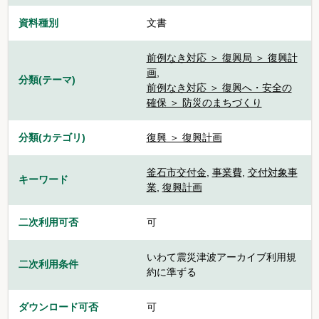
資料種別
文書
前例なき対応 ＞ 復興局 ＞ 復興計
画
,
分類(テーマ)
前例なき対応 ＞ 復興へ・安全の
確保 ＞ 防災のまちづくり
分類(カテゴリ)
復興 ＞ 復興計画
釜石市交付金
,
事業費
,
交付対象事
キーワード
業
,
復興計画
二次利用可否
可
いわて震災津波アーカイブ利用規
二次利用条件
約に準ずる
ダウンロード可否
可