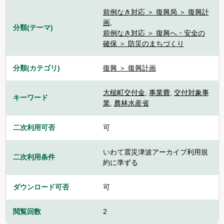
前例なき対応 ＞ 復興局 ＞ 復興計
画
,
分類(テーマ)
前例なき対応 ＞ 復興へ・安全の
確保 ＞ 防災のまちづくり
分類(カテゴリ)
復興 ＞ 復興計画
大槌町交付金
,
事業費
,
交付対象事
キーワード
業
,
農林水産省
二次利用可否
可
いわて震災津波アーカイブ利用規
二次利用条件
約に準ずる
ダウンロード可否
可
閲覧回数
2