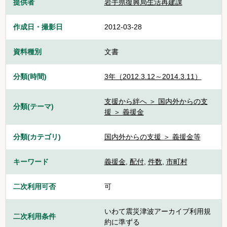
提供者
岩手県復興局生活再建課
作成日・撮影日
2012-03-28
資料種別
文書
分類(時間)
3年（2012.3.12～2014.3.11）
支援から絆へ ＞ 国内外からの支
分類(テーマ)
援 ＞ 義援金
分類(カテゴリ)
国内外からの支援 ＞ 義援金等
キーワード
義援金
,
配付
,
件数
,
市町村
二次利用可否
可
いわて震災津波アーカイブ利用規
二次利用条件
約に準ずる