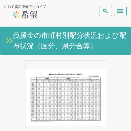
いわて震災津波アーカイブとは
義援金の市町村別配分状況および配
検索
布状況（国分、県分合算）
岩手県の被害状況
テーマから探す
地図から探す
詳細検索
復興の軌跡
ピックアップコンテンツ
Foreign Laguage