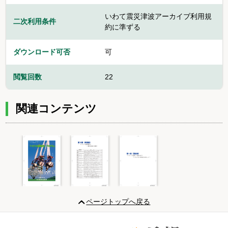
いわて震災津波アーカイブ利用規
二次利用条件
約に準ずる
ダウンロード可否
可
閲覧回数
22
関連コンテンツ
Item
1
ページトップへ戻る
of
3