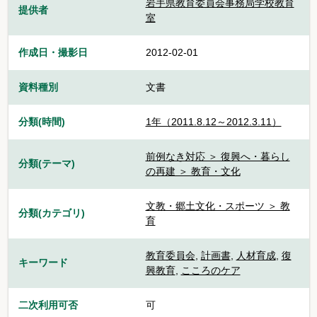
岩手県教育委員会事務局学校教育
提供者
室
作成日・撮影日
2012-02-01
資料種別
文書
分類(時間)
1年（2011.8.12～2012.3.11）
前例なき対応 ＞ 復興へ・暮らし
分類(テーマ)
の再建 ＞ 教育・文化
文教・郷土文化・スポーツ ＞ 教
分類(カテゴリ)
育
教育委員会
,
計画書
,
人材育成
,
復
キーワード
興教育
,
こころのケア
二次利用可否
可