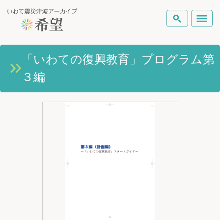
いわて震災津波アーカイブとは
「いわての復興教育」プログラム第
検索
３編
岩手県の被害状況
テーマから探す
地図から探す
詳細検索
復興の軌跡
ピックアップコンテンツ
Foreign Laguage