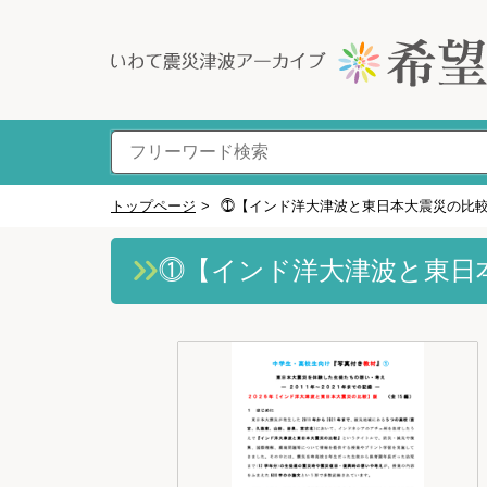
トップページ
>
⓵【インド洋大津波と東日本大震災の比
⓵【インド洋大津波と東日