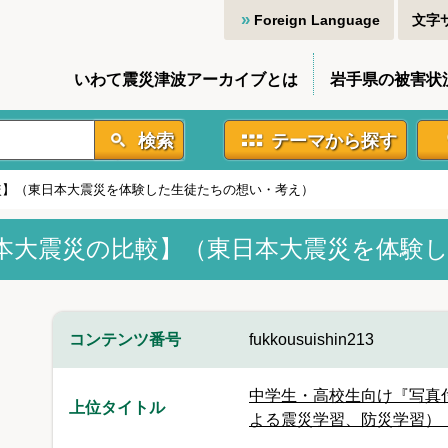
Foreign Language
文字
いわて震災津波アーカイブとは
岩手県の被害状
検索
テーマから探す
較】（東日本大震災を体験した生徒たちの想い・考え）
本大震災の比較】（東日本大震災を体験
コンテンツ番号
fukkousuishin213
中学生・高校生向け『写真
上位タイトル
よる震災学習、防災学習