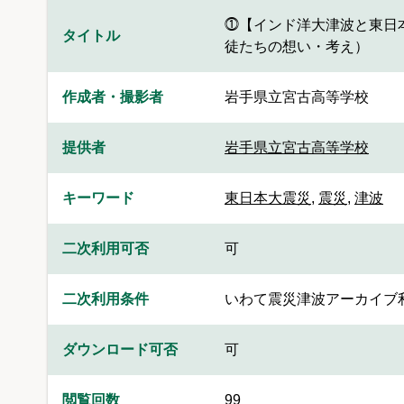
⓵【インド洋大津波と東日
タイトル
徒たちの想い・考え）
作成者・撮影者
岩手県立宮古高等学校
提供者
岩手県立宮古高等学校
キーワード
東日本大震災
,
震災
,
津波
二次利用可否
可
二次利用条件
いわて震災津波アーカイブ
ダウンロード可否
可
閲覧回数
99