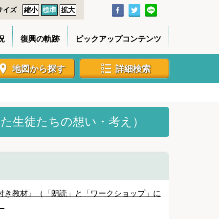
サイズ
縮小
標準
拡大
況
復興の軌跡
ピックアップコンテンツ
地図から探す
詳細検索
した生徒たちの想い・考え）
付き教材』（「朗読」と「ワークショップ」に
）