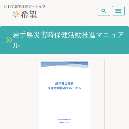
いわて震災津波アーカイブとは
岩手県災害時保健活動推進マニュア
検索
ル
岩手県の被害状況
テーマから探す
地図から探す
詳細検索
復興の軌跡
ピックアップコンテンツ
Foreign Laguage