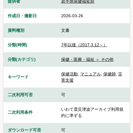
提供者
岩手県保健福祉部
作成日・撮影日
2026-03-26
資料種別
文書
分類(時間)
7年以後（2017.3.12～）
分類(カテゴリ)
保健・医療・福祉 ＞ その他
保健活動
,
マニュアル
,
保健師
,
災
キーワード
害支援
二次利用可否
可
いわて震災津波アーカイブ利用規
二次利用条件
約に準ずる
ダウンロード可否
可