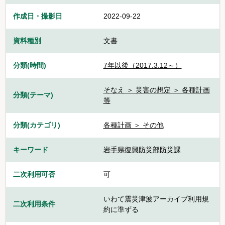
作成日・撮影日
2022-09-22
資料種別
文書
分類(時間)
7年以後（2017.3.12～）
そなえ ＞ 災害の想定 ＞ 各種計画
分類(テーマ)
等
分類(カテゴリ)
各種計画 ＞ その他
キーワード
岩手県復興防災部防災課
二次利用可否
可
いわて震災津波アーカイブ利用規
二次利用条件
約に準ずる