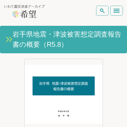
いわて震災津波アーカイブとは
岩手県地震・津波被害想定調査報告
検索
書の概要（R5.8）
岩手県の被害状況
テーマから探す
地図から探す
詳細検索
復興の軌跡
ピックアップコンテンツ
Foreign Laguage