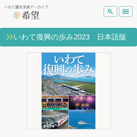
いわて震災津波アーカイブとは
いわて復興の歩み2023 日本語版
検索
岩手県の被害状況
テーマから探す
地図から探す
詳細検索
復興の軌跡
ピックアップコンテンツ
Foreign Laguage