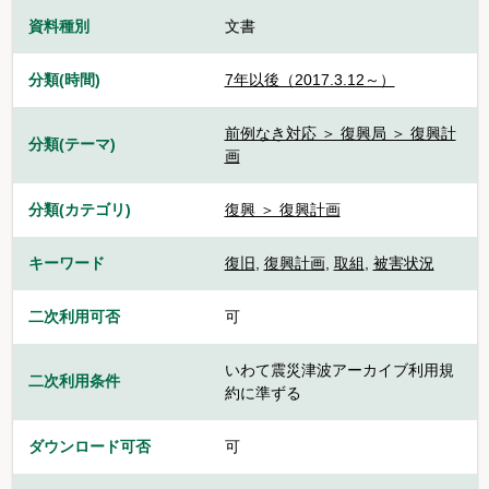
資料種別
文書
分類(時間)
7年以後（2017.3.12～）
前例なき対応 ＞ 復興局 ＞ 復興計
分類(テーマ)
画
分類(カテゴリ)
復興 ＞ 復興計画
キーワード
復旧
,
復興計画
,
取組
,
被害状況
二次利用可否
可
いわて震災津波アーカイブ利用規
二次利用条件
約に準ずる
ダウンロード可否
可